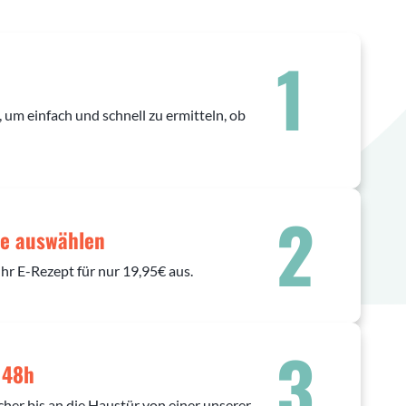
1
 um einfach und schnell zu ermitteln, ob
2
e auswählen
Ihr E-Rezept für nur 19,95€ aus.
3
- 48h
cher bis an die Haustür von einer unserer