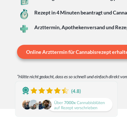
Rezept in 4 Minuten beantragt und Cannab
Arzttermin, Apothekenversand und Rezep
Online Arzttermin für Cannabisrezept erhalt
“Hätte nicht gedacht, dass es so schnell und einfach direkt vo