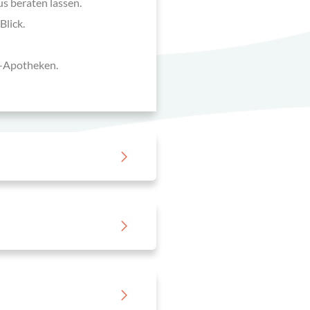
s beraten lassen.
Blick.
r-Apotheken.
n?