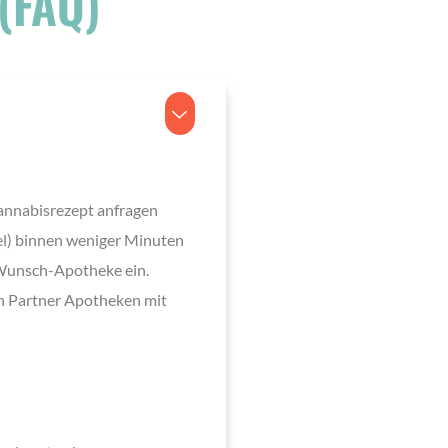
(FAQ)
annabisrezept anfragen
gel) binnen weniger Minuten
r Wunsch-Apotheke ein.
en Partner Apotheken mit