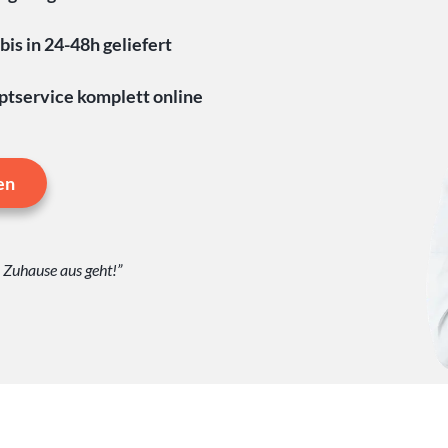
is in 24-48h geliefert
tservice komplett online
en
n Zuhause aus geht!”